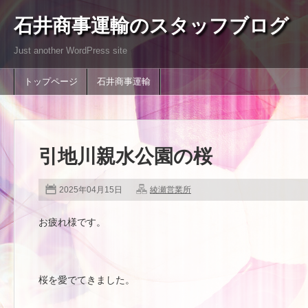
石井商事運輸のスタッフブログ
Just another WordPress site
トップページ
石井商事運輸
引地川親水公園の桜
2025年04月15日
綾瀬営業所
お疲れ様です。
桜を愛でてきました。