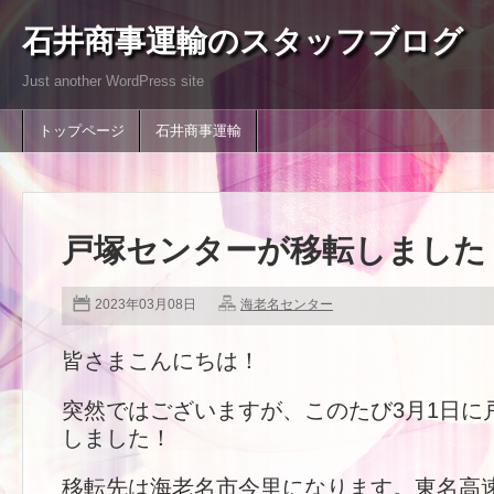
石井商事運輸のスタッフブログ
Just another WordPress site
トップページ
石井商事運輸
戸塚センターが移転しました
2023年03月08日
海老名センター
皆さまこんにちは！
突然ではございますが、このたび3月1日に
しました！
移転先は海老名市今里になります。東名高