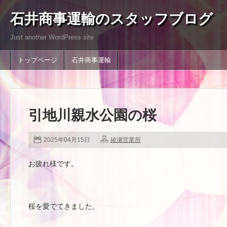
石井商事運輸のスタッフブログ
Just another WordPress site
トップページ
石井商事運輸
引地川親水公園の桜
2025年04月15日
綾瀬営業所
お疲れ様です。
桜を愛でてきました。