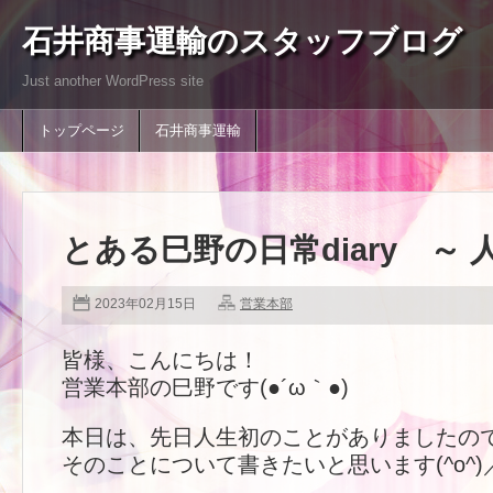
石井商事運輸のスタッフブログ
Just another WordPress site
トップページ
石井商事運輸
とある巳野の日常diary ～ 
2023年02月15日
営業本部
皆様、こんにちは！
営業本部の巳野です(●´ω｀●)
本日は、先日人生初のことがありましたの
そのことについて書きたいと思います(^o^)