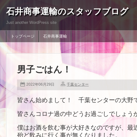
石井商事運輸のスタッフブログ
Just another WordPress site
トップページ
石井商事運輸
男子ごはん！
2022年06月29日
千葉センター
皆さん始めまして！ 千葉センターの大野
皆さんコロナ過の中どうお過ごしでしょう
僕はお酒を飲む事が大好きなのですが、最
殆ど飲みに行く事が無くなりました。