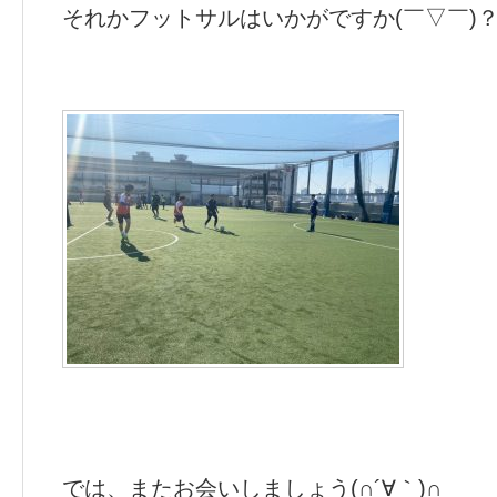
それかフットサルはいかがですか(￣▽￣)
では、またお会いしましょう(∩´∀｀)∩