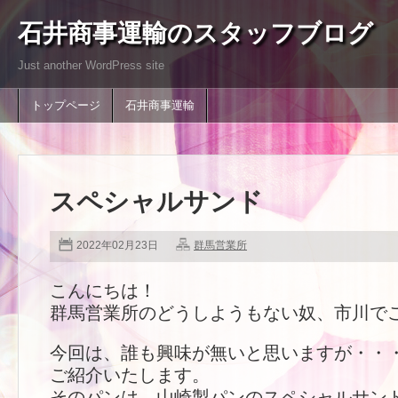
石井商事運輸のスタッフブログ
Just another WordPress site
トップページ
石井商事運輸
スペシャルサンド
2022年02月23日
群馬営業所
こんにちは！
群馬営業所のどうしようもない奴、市川で
今回は、誰も興味が無いと思いますが・・
ご紹介いたします。
そのパンは、山崎製パンのスペシャルサン