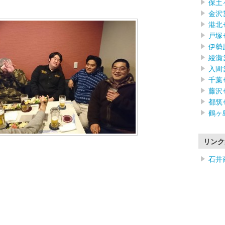
保土
金沢
港北
戸塚
伊勢
綾瀬
入間
千葉
藤沢
都筑
鶴ヶ
リンク
石井