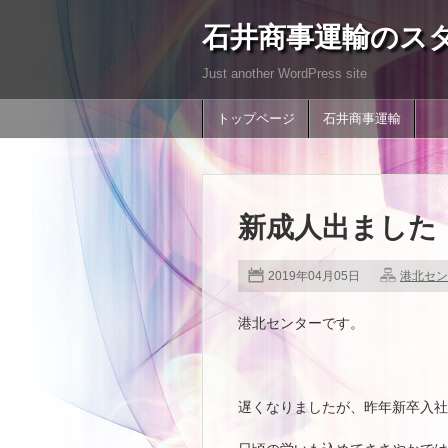
石井商事運輸のス
Just another WordPress site
トップページ
石井商事運輸
新成人出ました
2019年04月05日
港北セン
港北センターです。
遅くなりましたが、昨年新卒入社