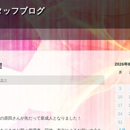
タッフブログ
！
2026年
月
ター
3
10
17
24
の原田さんが先だって新成人となりました！
31