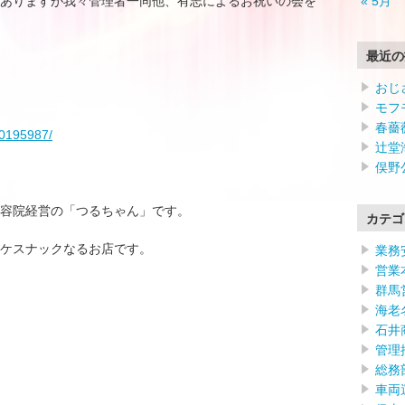
ありますが我々管理者一同他、有志によるお祝いの会を
« 5月
最近の
おじ
モフ
春薔
00195987/
辻堂
俣野
容院経営の「つるちゃん」です。
カテゴ
ケスナックなるお店です。
業務
営業
群馬
海老
石井
管理
総務
車両