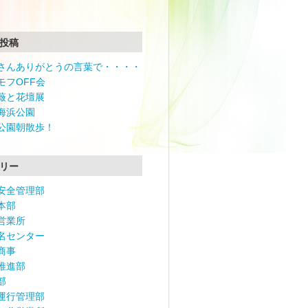
投稿
さんありがとうの言葉で・・・・
モフOFF会
薇と花壇展
海浜公園
公園朝散歩！
リー
安全管理部
本部
営業所
名センター
商事
推進部
部
運行管理部