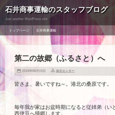
石井商事運輸のスタッフブログ
Just another WordPress site
トップページ
石井商事運輸
第二の故郷（ふるさと）へ
2018年08月15日
港北センター
皆さま、暑いですね～。港北の桑原です。
毎年我が家はお盆時期になると従姉弟（い
西伊豆へ帰郷します。