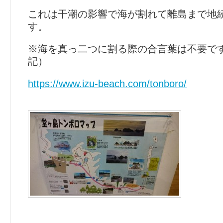
これは干潮の影響で海が割れて離島まで地
す。
※海を真っ二つに割る際の合言葉は不要で
記）
https://www.izu-beach.com/tonboro/