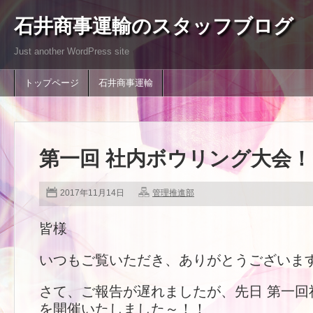
石井商事運輸のスタッフブログ
Just another WordPress site
トップページ
石井商事運輸
第一回 社内ボウリング大会！
2017年11月14日
管理推進部
皆様
いつもご覧いただき、ありがとうございま
さて、ご報告が遅れましたが、先日 第一回
を開催いたしました～！！