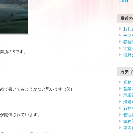
« 5月
最近の
おじ
モフ
春薔
辻堂
業所のSです。
俣野
カテゴ
業務
営業
めて書いてみようかなと思います（笑)
群馬
海老
石井
が開催されています。
管理
総務
車両