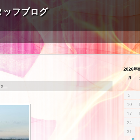
タッフブログ
2026年
月
ター
3
10
17
24
31