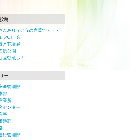
投稿
さんありがとうの言葉で・・・・
モフOFF会
薇と花壇展
海浜公園
公園朝散歩！
リー
安全管理部
本部
営業所
名センター
商事
推進部
部
運行管理部