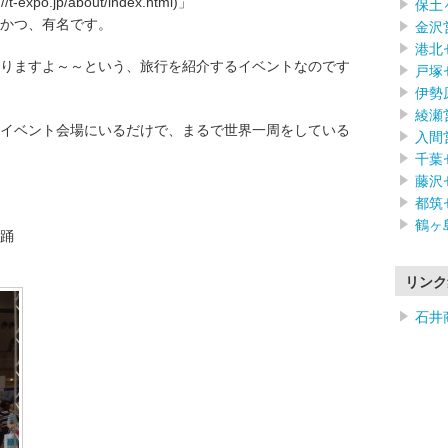
po.jp/about/index.html)」
保土
かつ、有名です。
金沢
港北
りますよ～～という、旅行を紹介するイベントなのです
戸塚
伊勢
綾瀬
イベント会場にいるだけで、まるで世界一周をしている
入間
千葉
藤沢
都筑
鶴ヶ
踊
リンク
石井