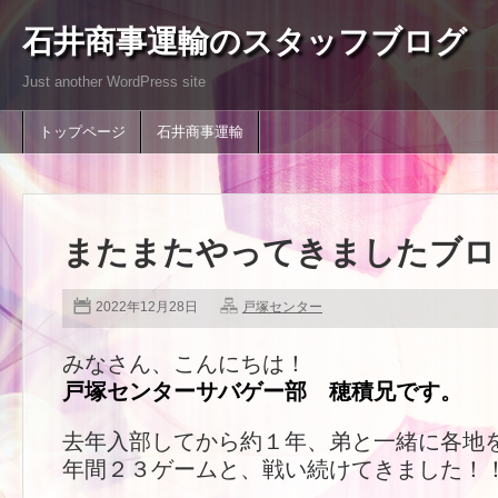
石井商事運輸のスタッフブログ
Just another WordPress site
トップページ
石井商事運輸
またまたやってきましたブロ
2022年12月28日
戸塚センター
みなさん、こんにちは！
戸塚センターサバゲー部 穂積兄です。
去年入部してから約１年、弟と一緒に各地
年間２３ゲームと、戦い続けてきました！