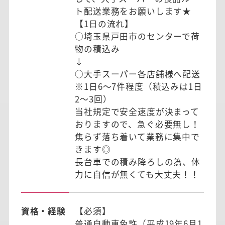
ト配送業務をお願いします★
【1日の流れ】
○埼玉県戸田市のセンターで荷
物の積込み
↓
○大手スーパー各店舗様へ配送
※1日6～7件程度（積込みは1日
2～3回）
当社規定で安全速度が決まって
おりますので、急ぐ必要無し！
焦らず落ち着いて業務に集中で
きます◎
長台車での積み降ろしの為、体
力に自信が無くても大丈夫！！
資格・経験
【必須】
普通自動車免許（平成19年6月1