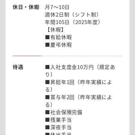
休日・休暇
月7～10日
週休2日制（シフト制）
年間105日（2025年度）
【休暇】
■有給休暇
■慶弔休暇
待遇
■入社支度金10万円（規定あ
り）
■昇給年1回（昨年実績によ
る）
■賞与年2回（昨年実績によ
る）
■社会保険完備
■残業手当
■深夜手当
■休出手当