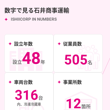
数字で見る石井商事運輸
ISHIICORP IN NUMBERS
設立年数
従業員数
48
505
設立
年
名
車両台数
事業所数
316
台
12
内、冷凍冷蔵車
箇所